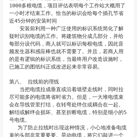
1000多根电缆，项目评估表明每个工作站大概用了
一小时才结束工作。恰当的标识会给每个插孔节省
近45分钟的安装时间
安装前利用一种广泛使用的标识系统简化了解
疑时识别电缆的工作。将建筑物分成几部分，并给
每部分设代码，商人就可以标识每根电缆，因此音
频发生器和感应棒也就不需要了。并且，若商人用
的是有逻辑的标识系统，当最终用户改造设施时，
已施工的图纸纠正或改进起来非常容易。
第八、 拉线前的理线
当把电缆拉成垂直或沿着墙壁走线时，同时拉
尽可能多的电缆将省时省力。但是，一大堆电缆束
会在导线管里打结，在转弯处绊住或耦合在一起。
解结或解绊会损坏、甚至折断电缆，特别是细小的5
号电缆。
为了防止拉线时出现这种情况，小心地准备电缆
束的头部非常重要要。晃动电缆，将它们敲进一个